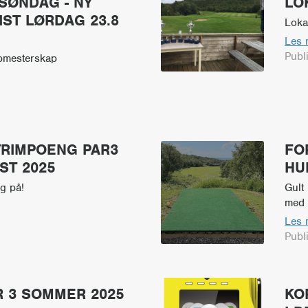
SØNDAG - NY
LO
ST LØRDAG 23.8
Loka
Les 
Publ
bmesterskap
 TRIMPOENG PAR3
FO
ST 2025
HU
eg på!
Gult
med 
Les 
Publ
R 3 SOMMER 2025
KO