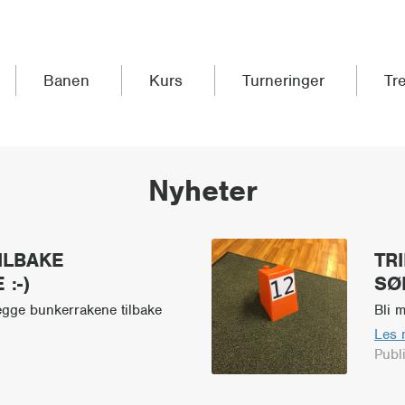
Banen
Kurs
Turneringer
Tr
Nyheter
ILBAKE
TR
:-)
SØ
legge bunkerrakene tilbake
Bli 
Les 
Publ