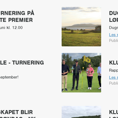
URNERING PÅ
DU
TE PREMIER
LØ
uni kl. 12.00
Dugn
Les 
Publ
LE - TURNERING
KL
Rapp
september!
Les 
Publ
KAPET BLIR
KL