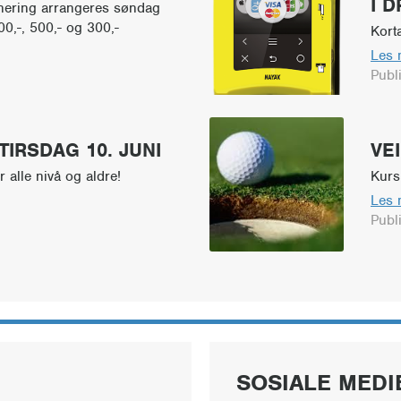
I D
nering arrangeres søndag
00,-, 500,- og 300,-
Korta
Les 
Publ
IRSDAG 10. JUNI
VE
 alle nivå og aldre!
Kurs
Les 
Publ
SOSIALE MEDI