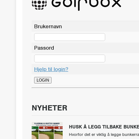
Brukernavn
Passord
Hjelp til login?
NYHETER
HUSK Å LEGG TILBAKE BUNKE
Hvorfor det er viktig å legge bunkerr