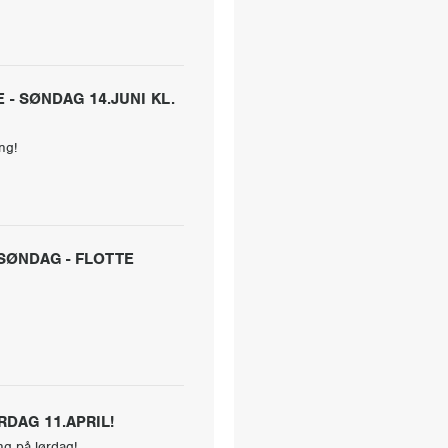
- SØNDAG 14.JUNI KL.
ng!
SØNDAG - FLOTTE
DAG 11.APRIL!
g på lørdag!